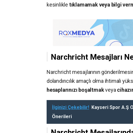
kesinlikle
tıklamamak veya bilgi ve
Narchricht Mesajları N
Narchricht mesajlarının gönderilmesin
dolandırıcılık amaçlı olma ihtimali yük
hesaplarınızı boşaltmak
veya
cihazı
İlginizi Çekebilir!
Kayseri Spor A.Ş 
Önerileri
Narchricht Mesajlarınd