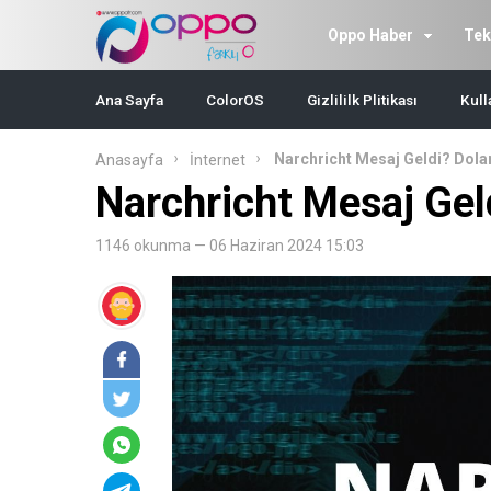
Oppo Haber
Tek
Ana Sayfa
ColorOS
Gizlililk Plitikası
Kull
Narchricht Mesaj Geldi? Dolan
Anasayfa
İnternet
Narchricht Mesaj Geld
1146 okunma — 06 Haziran 2024 15:03