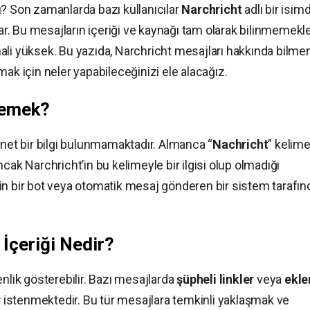
ı? Son zamanlarda bazı kullanıcılar
Narchricht
adlı bir isim
lar. Bu mesajların içeriği ve kaynağı tam olarak bilinmemekl
timali yüksek. Bu yazıda, Narchricht mesajları hakkında bilme
mak için neler yapabileceğinizi ele alacağız.
Demek?
 net bir bilgi bulunmamaktadır. Almanca “
Nachricht
” kelime
cak Narchricht’in bu kelimeyle bir ilgisi olup olmadığı
ht’in bir bot veya otomatik mesaj gönderen bir sistem tarafı
 İçeriği Nedir?
enlik gösterebilir. Bazı mesajlarda
şüpheli linkler
veya
ekle
r
istenmektedir. Bu tür mesajlara temkinli yaklaşmak ve