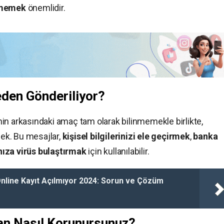
rmemek
önemlidir.
eden Gönderiliyor?
in arkasındaki amaç tam olarak bilinmemekle birlikte,
sek. Bu mesajlar,
kişisel bilgilerinizi ele geçirmek
,
banka
nıza virüs bulaştırmak
için kullanılabilir.
Online Kayıt Açılmıyor 2024: Sorun ve Çözüm
an Nasıl Korunursunuz?