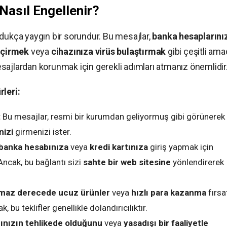
 Nasıl Engellenir?
ldukça yaygın bir sorundur. Bu mesajlar,
banka hesaplarını
geçirmek
veya
cihazınıza virüs bulaştırmak
gibi çeşitli ama
 mesajlardan korunmak için gerekli adımları atmanız önemlidir
rleri:
:
Bu mesajlar, resmi bir kurumdan geliyormuş gibi görünerek
nizi
girmenizi ister.
banka hesabınıza
veya
kredi kartınıza
giriş yapmak için
 Ancak, bu bağlantı sizi
sahte bir web sitesine
yönlendirerek
lmaz derecede ucuz ürünler
veya
hızlı para kazanma
fırsat
 bu teklifler genellikle dolandırıcılıktır.
ınızın tehlikede olduğunu
veya
yasadışı bir faaliyetle