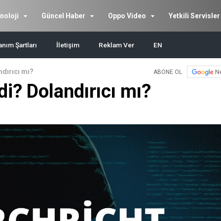
noloji
Güncel Haber
Oppo Video
Yetkili Servisler
anım Şartları
İletişim
Reklam Ver
EN
dırıcı mı?
N
ABONE OL
i? Dolandırıcı mı?