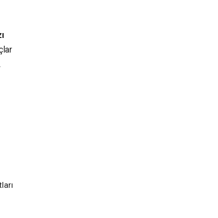
zı
çlar
.
ları