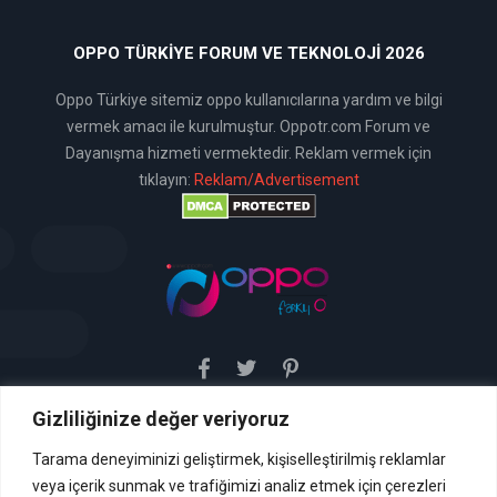
OPPO TÜRKIYE FORUM VE TEKNOLOJI 2026
Oppo Türkiye sitemiz oppo kullanıcılarına yardım ve bilgi
vermek amacı ile kurulmuştur. Oppotr.com Forum ve
Dayanışma hizmeti vermektedir. Reklam vermek için
tıklayın:
Reklam/Advertisement
Gizliliğinize değer veriyoruz
Sitemiz uyar / kaldır prensibini benimsemiştir. Sitemiz,
5651 sayılı yasada tanımlanan "yer sağlayıcı" olarak
hizmetini vermektedir. Bu yasaya göre, Site yönetimi
Tarama deneyiminizi geliştirmek, kişiselleştirilmiş reklamlar
hukuka aykırı içerikleri kontrol etme yükümlülüğü yoktur. Bu
veya içerik sunmak ve trafiğimizi analiz etmek için çerezleri
nedenle, web sitemiz uyar / kaldır prensibini