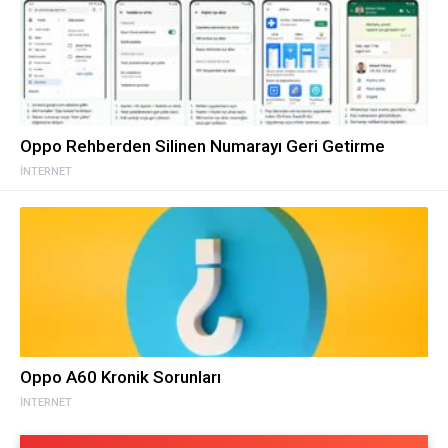
Oppo Rehberden Silinen Numarayı Geri Getirme
İNTERNET
Oppo A60 Kronik Sorunları
İNTERNET