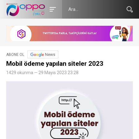
News
ABONE OL
Mobil ödeme yapılan siteler 2023
1429 okunma — 29 Mayıs 2023 23:28