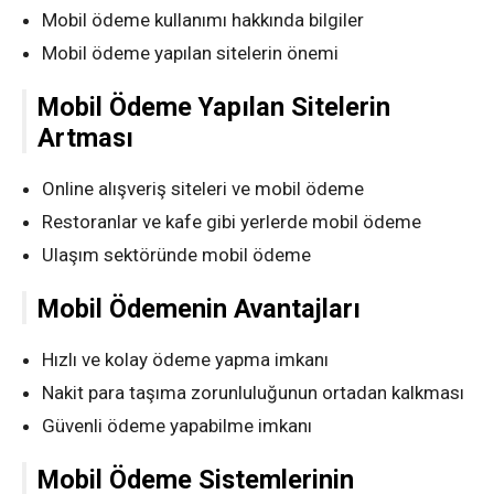
Mobil ödeme kullanımı hakkında bilgiler
Mobil ödeme yapılan sitelerin önemi
Mobil Ödeme Yapılan Sitelerin
Artması
Online alışveriş siteleri ve mobil ödeme
Restoranlar ve kafe gibi yerlerde mobil ödeme
Ulaşım sektöründe mobil ödeme
Mobil Ödemenin Avantajları
Hızlı ve kolay ödeme yapma imkanı
Nakit para taşıma zorunluluğunun ortadan kalkması
Güvenli ödeme yapabilme imkanı
Mobil Ödeme Sistemlerinin