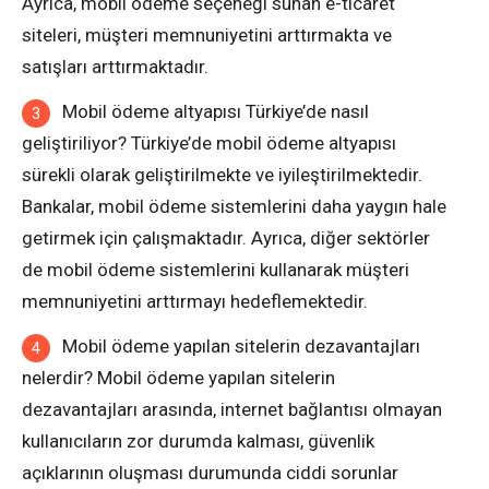
Ayrıca, mobil ödeme seçeneği sunan e-ticaret
siteleri, müşteri memnuniyetini arttırmakta ve
satışları arttırmaktadır.
Mobil ödeme altyapısı Türkiye’de nasıl
geliştiriliyor? Türkiye’de mobil ödeme altyapısı
sürekli olarak geliştirilmekte ve iyileştirilmektedir.
Bankalar, mobil ödeme sistemlerini daha yaygın hale
getirmek için çalışmaktadır. Ayrıca, diğer sektörler
de mobil ödeme sistemlerini kullanarak müşteri
memnuniyetini arttırmayı hedeflemektedir.
Mobil ödeme yapılan sitelerin dezavantajları
nelerdir? Mobil ödeme yapılan sitelerin
dezavantajları arasında, internet bağlantısı olmayan
kullanıcıların zor durumda kalması, güvenlik
açıklarının oluşması durumunda ciddi sorunlar