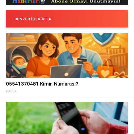
BENZER İÇERIKLER
05541370481 Kimin Numarası?
HABER