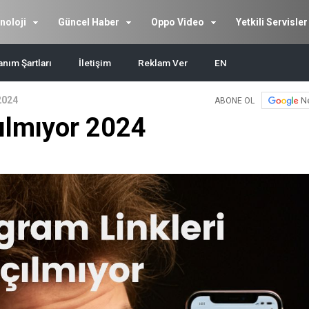
noloji
Güncel Haber
Oppo Video
Yetkili Servisler
anım Şartları
İletişim
Reklam Ver
EN
2024
N
ABONE OL
çılmıyor 2024