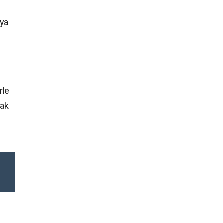
dya
rle
rak