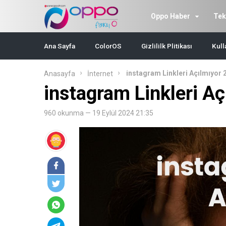
Oppo Haber
Tek
Ana Sayfa
ColorOS
Gizlililk Plitikası
Kull
instagram Linkleri Açılmıyor 
Anasayfa
İnternet
instagram Linkleri A
960 okunma — 19 Eylül 2024 21:35