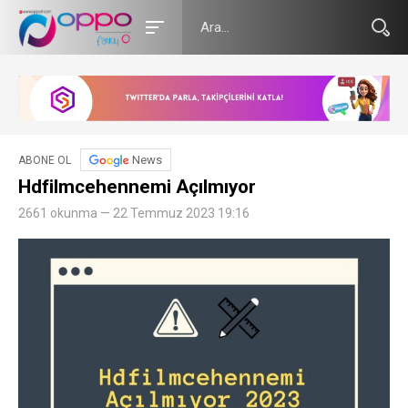
News
ABONE OL
Hdfilmcehennemi Açılmıyor
2661 okunma — 22 Temmuz 2023 19:16