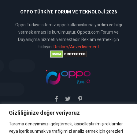
OPPO TÜRKIYE FORUM VE TEKNOLOJI 2026
Oppo Türkiye sitemiz oppo kullanıcılarına yardım ve bilgi
vermek amacı ile kurulmuştur. Oppotr.com Forum ve
Dayanışma hizmeti vermektedir. Reklam vermek için
tıklayın:
Reklam/Advertisement
Gizliliğinize değer veriyoruz
Sitemiz uyar / kaldır prensibini benimsemiştir. Sitemiz,
5651 sayılı yasada tanımlanan "yer sağlayıcı" olarak
hizmetini vermektedir. Bu yasaya göre, Site yönetimi
Tarama deneyiminizi geliştirmek, kişiselleştirilmiş reklamlar
hukuka aykırı içerikleri kontrol etme yükümlülüğü yoktur. Bu
veya içerik sunmak ve trafiğimizi analiz etmek için çerezleri
nedenle, web sitemiz uyar / kaldır prensibini