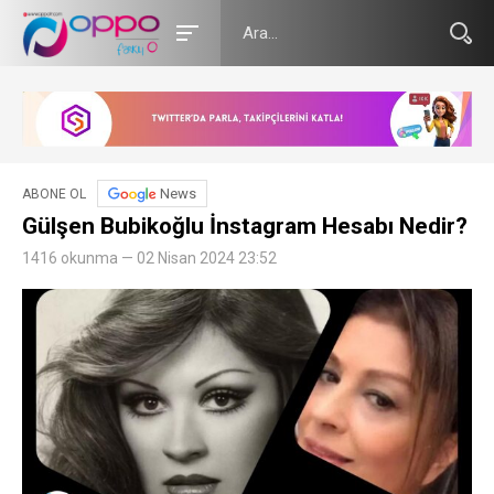
News
ABONE OL
Gülşen Bubikoğlu İnstagram Hesabı Nedir?
1416 okunma — 02 Nisan 2024 23:52