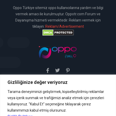
Oppo Türkiye sitemiz oppo kullanıcılarına yardım ve bilgi
vermek amacı ile kurulmuştur. Oppotr.com Forum ve
Dayanışma hizmeti vermektedir. Reklam vermek için
tıklayın:
Reklam/Advertisement
Gizliliğinize değer veriyoruz
Sitemiz uyar / kaldır prensibini benimsemiştir. Sitemiz,
5651 sayılı yasada tanımlanan "yer sağlayıcı" olarak
hizmetini vermektedir. Bu yasaya göre, Site yönetimi
Tarama deneyiminizi geliştirmek, kişiselleştirilmiş reklamlar
hukuka aykırı içerikleri kontrol etme yükümlülüğü yoktur. Bu
veya içerik sunmak ve trafiğimizi analiz etmek için çerezleri
nedenle, web sitemiz uyar / kaldır prensibini
benimsemiştir ve kullanmaktadır. (
kullanıyoruz. "Kabul Et" seçeneğine tıklayarak çerez
İletişim
kullanımımızı kabul etmiş olursunuz.
Formu Veya ( info[AT]caglaryildiz[DOT]net )