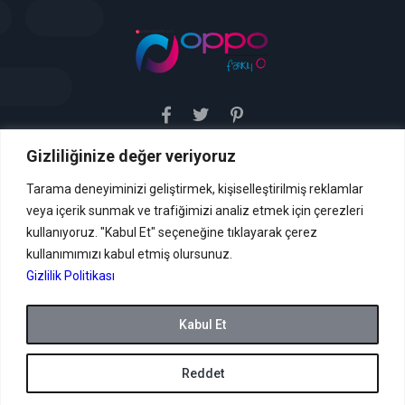
Gizliliğinize değer veriyoruz
Sitemiz uyar / kaldır prensibini benimsemiştir. Sitemiz,
5651 sayılı yasada tanımlanan "yer sağlayıcı" olarak
hizmetini vermektedir. Bu yasaya göre, Site yönetimi
Tarama deneyiminizi geliştirmek, kişiselleştirilmiş reklamlar
hukuka aykırı içerikleri kontrol etme yükümlülüğü yoktur. Bu
veya içerik sunmak ve trafiğimizi analiz etmek için çerezleri
nedenle, web sitemiz uyar / kaldır prensibini
benimsemiştir ve kullanmaktadır. (
kullanıyoruz. "Kabul Et" seçeneğine tıklayarak çerez
İletişim
kullanımımızı kabul etmiş olursunuz.
Formu Veya ( info[AT]caglaryildiz[DOT]net )
Gizlilik Politikası
Tüm hakları saklıdır.
Kabul Et
Reddet