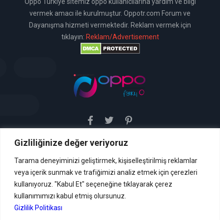
Oppo Türkiye sitemiz oppo kullanıcılarına yardım ve bilgi
vermek amacı ile kurulmuştur. Oppotr.com Forum ve
Dayanışma hizmeti vermektedir. Reklam vermek için
tıklayın:
Reklam/Advertisement
Gizliliğinize değer veriyoruz
Sitemiz uyar / kaldır prensibini benimsemiştir. Sitemiz,
5651 sayılı yasada tanımlanan "yer sağlayıcı" olarak
hizmetini vermektedir. Bu yasaya göre, Site yönetimi
Tarama deneyiminizi geliştirmek, kişiselleştirilmiş reklamlar
hukuka aykırı içerikleri kontrol etme yükümlülüğü yoktur. Bu
veya içerik sunmak ve trafiğimizi analiz etmek için çerezleri
nedenle, web sitemiz uyar / kaldır prensibini
benimsemiştir ve kullanmaktadır. (
kullanıyoruz. "Kabul Et" seçeneğine tıklayarak çerez
İletişim
kullanımımızı kabul etmiş olursunuz.
Formu Veya ( info[AT]caglaryildiz[DOT]net )
Gizlilik Politikası