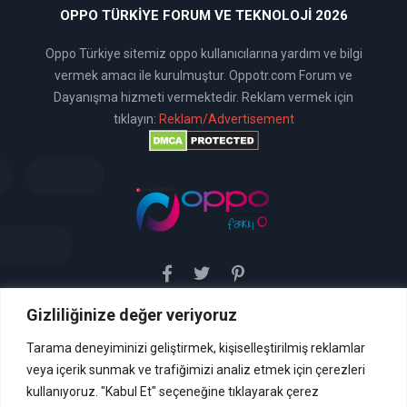
OPPO TÜRKIYE FORUM VE TEKNOLOJI 2026
Oppo Türkiye sitemiz oppo kullanıcılarına yardım ve bilgi
vermek amacı ile kurulmuştur. Oppotr.com Forum ve
Dayanışma hizmeti vermektedir. Reklam vermek için
tıklayın:
Reklam/Advertisement
Gizliliğinize değer veriyoruz
Sitemiz uyar / kaldır prensibini benimsemiştir. Sitemiz,
5651 sayılı yasada tanımlanan "yer sağlayıcı" olarak
hizmetini vermektedir. Bu yasaya göre, Site yönetimi
Tarama deneyiminizi geliştirmek, kişiselleştirilmiş reklamlar
hukuka aykırı içerikleri kontrol etme yükümlülüğü yoktur. Bu
veya içerik sunmak ve trafiğimizi analiz etmek için çerezleri
nedenle, web sitemiz uyar / kaldır prensibini
benimsemiştir ve kullanmaktadır. (
kullanıyoruz. "Kabul Et" seçeneğine tıklayarak çerez
İletişim