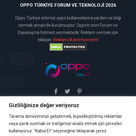
OPPO TÜRKIYE FORUM VE TEKNOLOJI 2026
Oppo Türkiye sitemiz oppo kullanıcılarına yardım ve bilgi
vermek amacı ile kurulmuştur. Oppotr.com Forum ve
Dayanışma hizmeti vermektedir. Reklam vermek için
tıklayın:
Reklam/Advertisement
Gizliliğinize değer veriyoruz
Sitemiz uyar / kaldır prensibini benimsemiştir. Sitemiz,
5651 sayılı yasada tanımlanan "yer sağlayıcı" olarak
hizmetini vermektedir. Bu yasaya göre, Site yönetimi
Tarama deneyiminizi geliştirmek, kişiselleştirilmiş reklamlar
hukuka aykırı içerikleri kontrol etme yükümlülüğü yoktur. Bu
veya içerik sunmak ve trafiğimizi analiz etmek için çerezleri
nedenle, web sitemiz uyar / kaldır prensibini
benimsemiştir ve kullanmaktadır. (
kullanıyoruz. "Kabul Et" seçeneğine tıklayarak çerez
İletişim