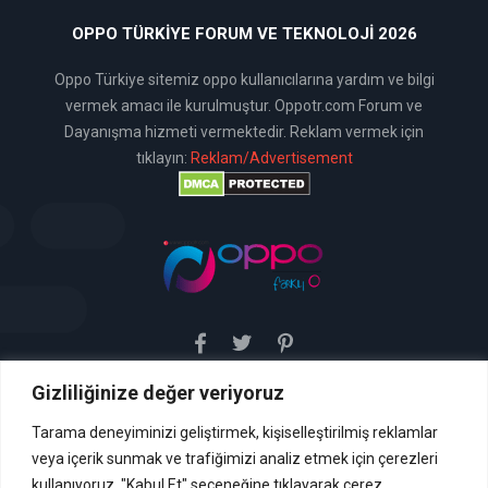
OPPO TÜRKIYE FORUM VE TEKNOLOJI 2026
Oppo Türkiye sitemiz oppo kullanıcılarına yardım ve bilgi
vermek amacı ile kurulmuştur. Oppotr.com Forum ve
Dayanışma hizmeti vermektedir. Reklam vermek için
tıklayın:
Reklam/Advertisement
Gizliliğinize değer veriyoruz
Sitemiz uyar / kaldır prensibini benimsemiştir. Sitemiz,
5651 sayılı yasada tanımlanan "yer sağlayıcı" olarak
hizmetini vermektedir. Bu yasaya göre, Site yönetimi
Tarama deneyiminizi geliştirmek, kişiselleştirilmiş reklamlar
hukuka aykırı içerikleri kontrol etme yükümlülüğü yoktur. Bu
veya içerik sunmak ve trafiğimizi analiz etmek için çerezleri
nedenle, web sitemiz uyar / kaldır prensibini
benimsemiştir ve kullanmaktadır. (
kullanıyoruz. "Kabul Et" seçeneğine tıklayarak çerez