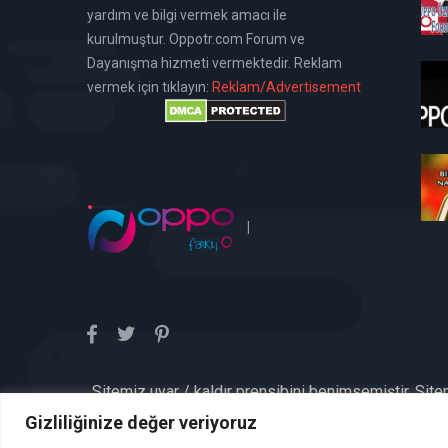
yardım ve bilgi vermek amacı ile
kurulmuştur. Oppotr.com Forum ve
Dayanışma hizmeti vermektedir. Reklam
vermek için tıklayın:
Reklam/Advertisement
|
Sitemiz uyar / kaldır prensibini benimsemiştir. Sit
aykırı içerikleri kontrol etme yü
Gizliliğinize değer veriyoruz