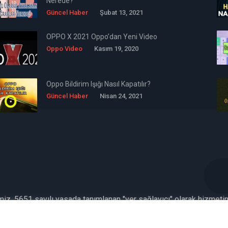
Nerede?
Güncel Haber
Şubat 13, 2021
OPPO X 2021 Oppo’dan Yeni Video
Oppo Video
Kasım 19, 2020
Oppo Bildirim Işığı Nasıl Kapatılır?
Güncel Haber
Nisan 24, 2021
emiz, 5651 sayılı yasada tanımlanan "yer sağlayıcı" olarak hizmeti
kümlülüğü yoktur. Bu nedenle, web sitemiz uyar / kaldır prensibini 
İletişim
Formu Veya ( info[AT]caglaryildiz[DOT]net )