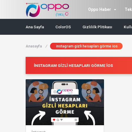
Oppo Haber
Tek
Ana Sayfa
ColorOS
Gizlililk Plitikası
Kull
Anasayfa
/
instagram gizli hesapları görme ios
INSTAGRAM GIZLI HESAPLARI GÖRME IOS