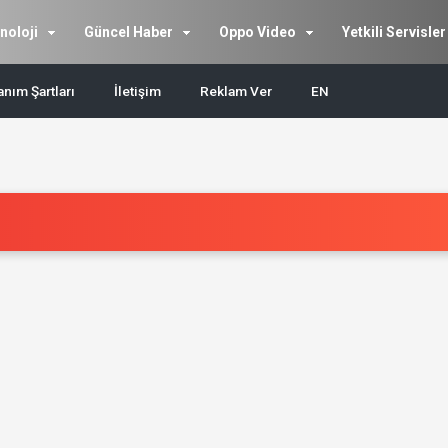
noloji
Güncel Haber
Oppo Video
Yetkili Servisler
anım Şartları
İletişim
Reklam Ver
EN