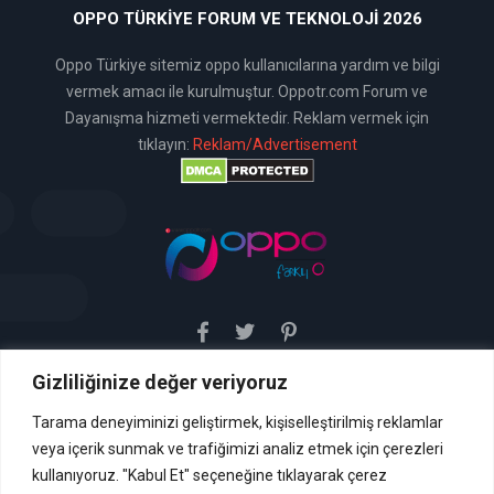
OPPO TÜRKIYE FORUM VE TEKNOLOJI 2026
Oppo Türkiye sitemiz oppo kullanıcılarına yardım ve bilgi
vermek amacı ile kurulmuştur. Oppotr.com Forum ve
Dayanışma hizmeti vermektedir. Reklam vermek için
tıklayın:
Reklam/Advertisement
Gizliliğinize değer veriyoruz
Sitemiz uyar / kaldır prensibini benimsemiştir. Sitemiz,
5651 sayılı yasada tanımlanan "yer sağlayıcı" olarak
hizmetini vermektedir. Bu yasaya göre, Site yönetimi
Tarama deneyiminizi geliştirmek, kişiselleştirilmiş reklamlar
hukuka aykırı içerikleri kontrol etme yükümlülüğü yoktur. Bu
veya içerik sunmak ve trafiğimizi analiz etmek için çerezleri
nedenle, web sitemiz uyar / kaldır prensibini
benimsemiştir ve kullanmaktadır. (
kullanıyoruz. "Kabul Et" seçeneğine tıklayarak çerez
İletişim