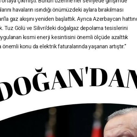
 ortaya çıkmıştı. Bunun üzerine her seviyede girişimde
larını havaların ısındığı önümüzdeki aylara bırakılması
’la gaz akışını yeniden başlattık. Ayrıca Azerbaycan hattı
ık. Tuz Gölü ve Silivri’deki doğalgaz depolama tesislerini
ygulanan kısmi enerji kesintisini önemli ölçüde azalttık
 önemli konu da elektrik faturalarında yaşanan artıştır.”