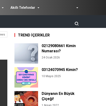
Akıllı Telefonlar
ews
TREND İÇERİKLER
02129080661 Kimin
Numarası?
24 Ocak 2026
03124070945 Kimin?
10 Mayıs 2025
Dünyanın En Büyük
Çiçeği!
1 Nisan 2022