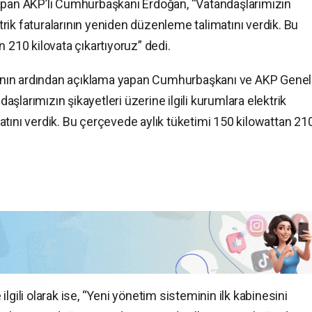
yapan AKP’li Cumhurbaşkanı Erdoğan, “Vatandaşlarımızın
ktrik faturalarının yeniden düzenleme talimatını verdik. Bu
 210 kilovata çıkartıyoruz” dedi.
ı’nın ardından açıklama yapan Cumhurbaşkanı ve AKP Genel
daşlarımızın şikayetleri üzerine ilgili kurumlara elektrik
tını verdik. Bu çerçevede aylık tüketimi 150 kilowattan 21
lgili olarak ise, “Yeni yönetim sisteminin ilk kabinesini