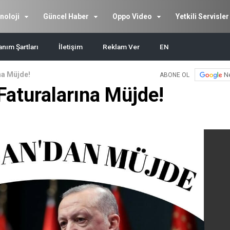
noloji
Güncel Haber
Oppo Video
Yetkili Servisler
anım Şartları
İletişim
Reklam Ver
EN
na Müjde!
N
ABONE OL
Faturalarına Müjde!