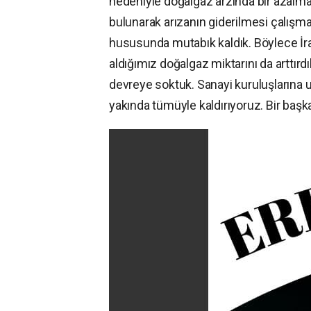
nedeniyle doğalgaz arzında bir azalma
bulunarak arızanın giderilmesi çalışma
hususunda mutabık kaldık. Böylece İran
aldığımız doğalgaz miktarını da arttırd
devreye soktuk. Sanayi kuruluşlarına u
yakında tümüyle kaldırıyoruz. Bir başka