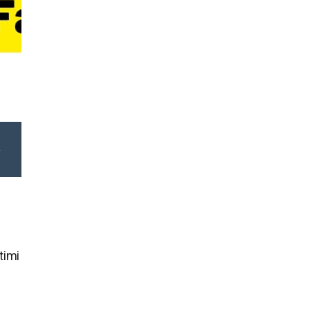
e
timi