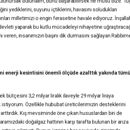
lunursak bulunalım, bunu başarabilirsek ne mutlu bize. Tu
i yediklerini, suyunu içtiklerini, havasını soludukları
unları milletimizi o engin ferasetine havale ediyoruz. İnşalla
devleti yaparak bu kutlu mücadeleyi nihayetine uğraştıracağ
nı veren, insanımızın başını dik durmasını sağlayan Rabbim
i enerji kesintisini önemli ölçüde azalttık yakında tüm
k bütçesini 3,2 milyar liralık ilaveyle 29 milyar liraya
 istiyorum. Özellikle hububat üreticilerimizin desteklerini
arttırdık. Kış mevsiminde öne çıkan hususlardan biri de
a aramızdaki doğalgaz hattının karşı tarafta bulunan bir arıza