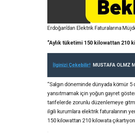
Erdoğan’dan Elektrik Faturalarına Müjd
“Aylık tüketimi 150 kilowattan 210 k
İlginizi Çekebilir!
MUSTAFA OLMZ Me
“Salgın döneminde dünyada kömür 5 doğ
yansıtmamak için yoğun gayret gösterdi
tarifelerde zorunlu düzenlemeye gitme
ilgili kurumlara elektrik faturalarının
150 kilowattan 210 kilowata çıkartıyor