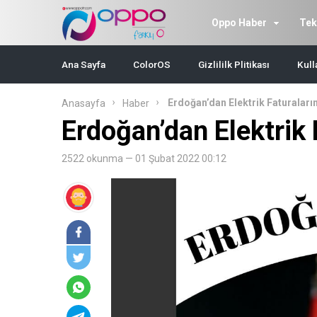
Oppo Haber
Tek
Ana Sayfa
ColorOS
Gizlililk Plitikası
Kull
Erdoğan’dan Elektrik Faturaları
Anasayfa
Haber
Erdoğan’dan Elektrik 
2522 okunma — 01 Şubat 2022 00:12