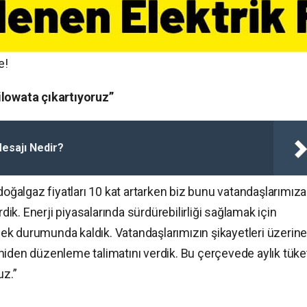
e!
ilowata çıkartıyoruz”
sajı Nedir?
algaz fiyatları 10 kat artarken biz bunu vatandaşlarımıza
k. Enerji piyasalarında sürdürebilirliği sağlamak için
k durumunda kaldık. Vatandaşlarımızın şikayetleri üzerin
 yeniden düzenleme talimatını verdik. Bu çerçevede aylık tüke
uz.”