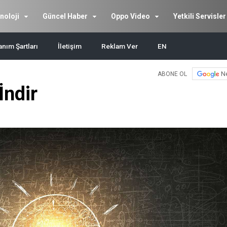
noloji
Güncel Haber
Oppo Video
Yetkili Servisler
anım Şartları
İletişim
Reklam Ver
EN
N
ABONE OL
İndir