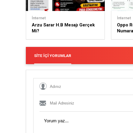
İnternet
İnternet
Arzu Sarar H.B Mesajı Gerçek
Oppo R
Mi?
Numaray
SITE İÇI YORUMLAR