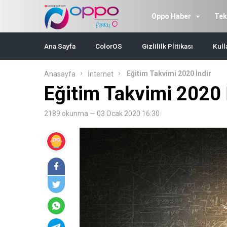
Oppo Haber
Tek
Ana Sayfa
ColorOS
Gizlililk Plitikası
Kull
Eğitim Takvimi 2020 İndir
Anasayfa
İnternet
Eğitim Takvimi 2020 
2189 okunma — 03 Ocak 2020 16:30