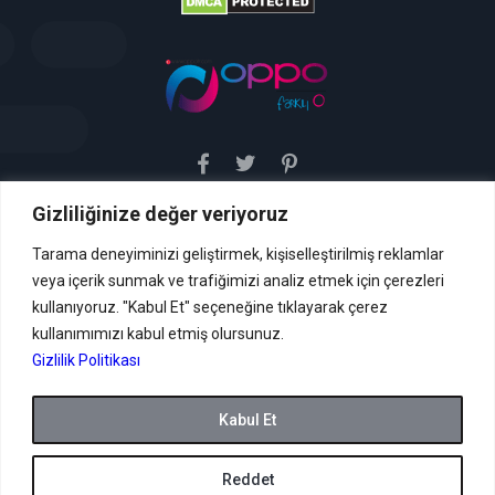
Gizliliğinize değer veriyoruz
Sitemiz uyar / kaldır prensibini benimsemiştir. Sitemiz,
5651 sayılı yasada tanımlanan "yer sağlayıcı" olarak
hizmetini vermektedir. Bu yasaya göre, Site yönetimi
Tarama deneyiminizi geliştirmek, kişiselleştirilmiş reklamlar
hukuka aykırı içerikleri kontrol etme yükümlülüğü yoktur. Bu
veya içerik sunmak ve trafiğimizi analiz etmek için çerezleri
nedenle, web sitemiz uyar / kaldır prensibini
benimsemiştir ve kullanmaktadır. (
kullanıyoruz. "Kabul Et" seçeneğine tıklayarak çerez
İletişim
kullanımımızı kabul etmiş olursunuz.
Formu Veya ( info[AT]caglaryildiz[DOT]net )
Gizlilik Politikası
Tüm hakları saklıdır.
Kabul Et
Reddet