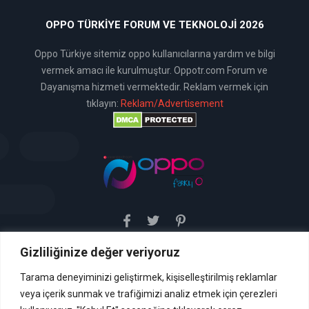
OPPO TÜRKIYE FORUM VE TEKNOLOJI 2026
Oppo Türkiye sitemiz oppo kullanıcılarına yardım ve bilgi
vermek amacı ile kurulmuştur. Oppotr.com Forum ve
Dayanışma hizmeti vermektedir. Reklam vermek için
tıklayın:
Reklam/Advertisement
Gizliliğinize değer veriyoruz
Sitemiz uyar / kaldır prensibini benimsemiştir. Sitemiz,
5651 sayılı yasada tanımlanan "yer sağlayıcı" olarak
hizmetini vermektedir. Bu yasaya göre, Site yönetimi
Tarama deneyiminizi geliştirmek, kişiselleştirilmiş reklamlar
hukuka aykırı içerikleri kontrol etme yükümlülüğü yoktur. Bu
veya içerik sunmak ve trafiğimizi analiz etmek için çerezleri
nedenle, web sitemiz uyar / kaldır prensibini