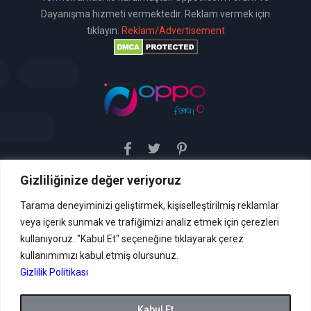
Dayanışma hizmeti vermektedir. Reklam vermek için
tıklayın:
Reklam/Advertisement
Gizliliğinize değer veriyoruz
Sitemiz uyar / kaldır prensibini benimsemiştir. Sitemiz,
5651 sayılı yasada tanımlanan "yer sağlayıcı" olarak
hizmetini vermektedir. Bu yasaya göre, Site yönetimi
Tarama deneyiminizi geliştirmek, kişiselleştirilmiş reklamlar
hukuka aykırı içerikleri kontrol etme yükümlülüğü yoktur. Bu
veya içerik sunmak ve trafiğimizi analiz etmek için çerezleri
nedenle, web sitemiz uyar / kaldır prensibini
benimsemiştir ve kullanmaktadır. (
kullanıyoruz. "Kabul Et" seçeneğine tıklayarak çerez
İletişim
kullanımımızı kabul etmiş olursunuz.
Formu Veya ( info[AT]caglaryildiz[DOT]net )
Gizlilik Politikası
Tüm hakları saklıdır.
Kabul Et