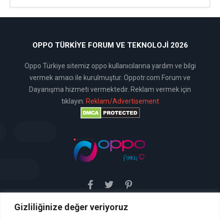
OPPO TÜRKIYE FORUM VE TEKNOLOJI 2026
Oppo Türkiye sitemiz oppo kullanıcılarına yardım ve bilgi
vermek amacı ile kurulmuştur. Oppotr.com Forum ve
Dayanışma hizmeti vermektedir. Reklam vermek için
tıklayın:
Reklam/Advertisement
Gizliliğinize değer veriyoruz
Sitemiz uyar / kaldır prensibini benimsemiştir. Sitemiz,
5651 sayılı yasada tanımlanan "yer sağlayıcı" olarak