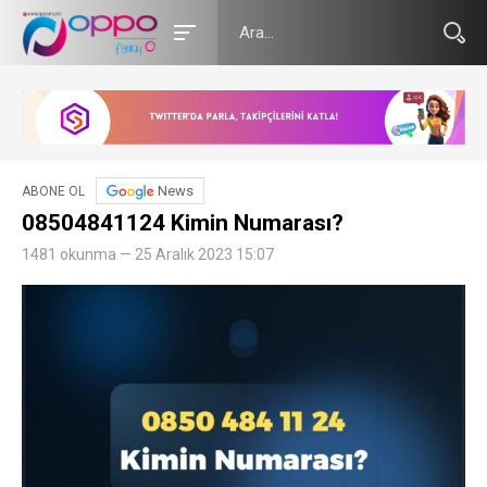
News
ABONE OL
08504841124 Kimin Numarası?
1481 okunma — 25 Aralık 2023 15:07