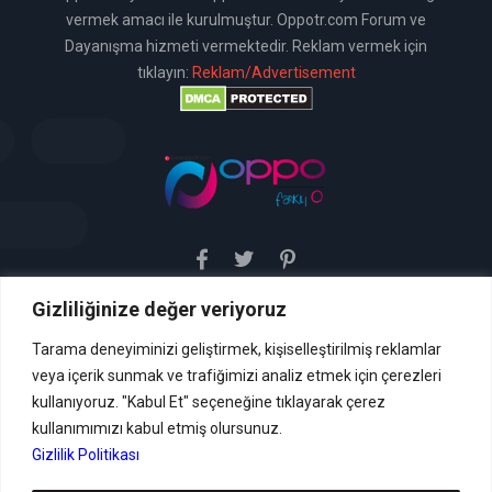
vermek amacı ile kurulmuştur. Oppotr.com Forum ve
Dayanışma hizmeti vermektedir. Reklam vermek için
tıklayın:
Reklam/Advertisement
Gizliliğinize değer veriyoruz
Sitemiz uyar / kaldır prensibini benimsemiştir. Sitemiz,
5651 sayılı yasada tanımlanan "yer sağlayıcı" olarak
hizmetini vermektedir. Bu yasaya göre, Site yönetimi
Tarama deneyiminizi geliştirmek, kişiselleştirilmiş reklamlar
hukuka aykırı içerikleri kontrol etme yükümlülüğü yoktur. Bu
veya içerik sunmak ve trafiğimizi analiz etmek için çerezleri
nedenle, web sitemiz uyar / kaldır prensibini
benimsemiştir ve kullanmaktadır. (
kullanıyoruz. "Kabul Et" seçeneğine tıklayarak çerez
İletişim
kullanımımızı kabul etmiş olursunuz.
Formu Veya ( info[AT]caglaryildiz[DOT]net )
Gizlilik Politikası