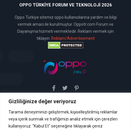
OPPO TÜRKIYE FORUM VE TEKNOLOJI 2026
Oppo Türkiye sitemiz oppo kullanıcılarına yardım ve bilgi
vermek amacı ile kurulmuştur. Oppotr.com Forum ve
Dayanışma hizmeti vermektedir. Reklam vermek için
tıklayın:
Reklam/Advertisement
Gizliliğinize değer veriyoruz
Sitemiz uyar / kaldır prensibini benimsemiştir. Sitemiz,
5651 sayılı yasada tanımlanan "yer sağlayıcı" olarak
hizmetini vermektedir. Bu yasaya göre, Site yönetimi
Tarama deneyiminizi geliştirmek, kişiselleştirilmiş reklamlar
hukuka aykırı içerikleri kontrol etme yükümlülüğü yoktur. Bu
veya içerik sunmak ve trafiğimizi analiz etmek için çerezleri
nedenle, web sitemiz uyar / kaldır prensibini
benimsemiştir ve kullanmaktadır. (
kullanıyoruz. "Kabul Et" seçeneğine tıklayarak çerez
İletişim