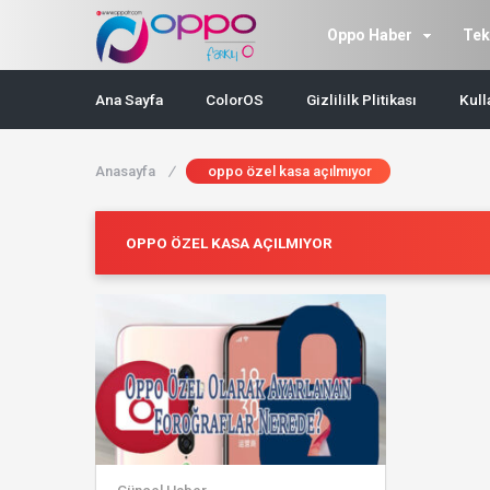
Oppo Haber
Tek
Ana Sayfa
ColorOS
Gizlililk Plitikası
Kull
Anasayfa
/
oppo özel kasa açılmıyor
OPPO ÖZEL KASA AÇILMIYOR