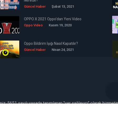
Nerede?
Güncel Haber
Şubat 13, 2021
OPPO X 2021 Oppo’dan Yeni Video
Oppo Video
Kasım 19, 2020
Oppo Bildirim Işığı Nasıl Kapatılır?
Güncel Haber
Nisan 24, 2021
emiz, 5651 sayılı yasada tanımlanan "yer sağlayıcı" olarak hizmeti
kümlülüğü yoktur. Bu nedenle, web sitemiz uyar / kaldır prensibini 
İletişim
Formu Veya ( info[AT]caglaryildiz[DOT]net )