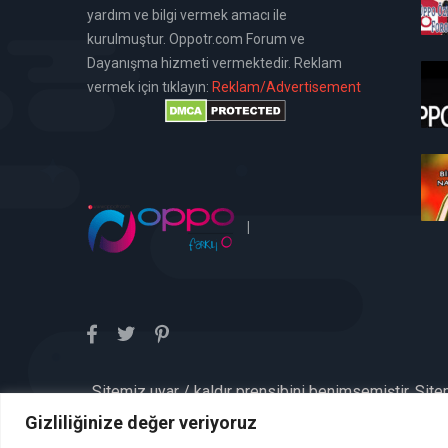
yardım ve bilgi vermek amacı ile
kurulmuştur. Oppotr.com Forum ve
Dayanışma hizmeti vermektedir. Reklam
vermek için tıklayın:
Reklam/Advertisement
|
Sitemiz uyar / kaldır prensibini benimsemiştir. Sit
aykırı içerikleri kontrol etme yü
Gizliliğinize değer veriyoruz