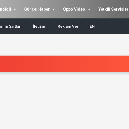
noloji
Güncel Haber
Oppo Video
Yetkili Servisler
anım Şartları
İletişim
Reklam Ver
EN