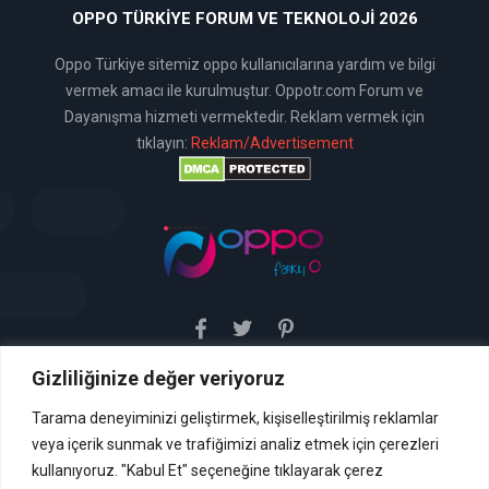
OPPO TÜRKIYE FORUM VE TEKNOLOJI 2026
Oppo Türkiye sitemiz oppo kullanıcılarına yardım ve bilgi
vermek amacı ile kurulmuştur. Oppotr.com Forum ve
Dayanışma hizmeti vermektedir. Reklam vermek için
tıklayın:
Reklam/Advertisement
Gizliliğinize değer veriyoruz
Sitemiz uyar / kaldır prensibini benimsemiştir. Sitemiz,
5651 sayılı yasada tanımlanan "yer sağlayıcı" olarak
hizmetini vermektedir. Bu yasaya göre, Site yönetimi
Tarama deneyiminizi geliştirmek, kişiselleştirilmiş reklamlar
hukuka aykırı içerikleri kontrol etme yükümlülüğü yoktur. Bu
veya içerik sunmak ve trafiğimizi analiz etmek için çerezleri
nedenle, web sitemiz uyar / kaldır prensibini
benimsemiştir ve kullanmaktadır. (
kullanıyoruz. "Kabul Et" seçeneğine tıklayarak çerez
İletişim