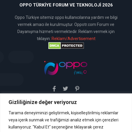
OPPO TÜRKIYE FORUM VE TEKNOLOJI 2026
Oppo Türkiye sitemiz oppo kullanıcılarına yardım ve bilgi
vermek amacı ile kurulmuştur. Oppotr.com Forum ve
Dayanışma hizmeti vermektedir. Reklam vermek için
tıklayın:
Reklam/Advertisement
Gizliliğinize değer veriyoruz
Sitemiz uyar / kaldır prensibini benimsemiştir. Sitemiz,
5651 sayılı yasada tanımlanan "yer sağlayıcı" olarak
hizmetini vermektedir. Bu yasaya göre, Site yönetimi
Tarama deneyiminizi geliştirmek, kişiselleştirilmiş reklamlar
hukuka aykırı içerikleri kontrol etme yükümlülüğü yoktur. Bu
veya içerik sunmak ve trafiğimizi analiz etmek için çerezleri
nedenle, web sitemiz uyar / kaldır prensibini
benimsemiştir ve kullanmaktadır. (
kullanıyoruz. "Kabul Et" seçeneğine tıklayarak çerez
İletişim