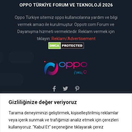
OPPO TÜRKIYE FORUM VE TEKNOLOJI 2026
Oppo Türkiye sitemiz oppo kullanıcılarına yardım ve bilgi
vermek amacı ile kurulmuştur. Oppotr.com Forum ve
Dayanışma hizmeti vermektedir. Reklam vermek için
tıklayın:
Reklam/Advertisement
Gizliliğinize değer veriyoruz
Sitemiz uyar / kaldır prensibini benimsemiştir. Sitemiz,
5651 sayılı yasada tanımlanan "yer sağlayıcı" olarak
hizmetini vermektedir. Bu yasaya göre, Site yönetimi
Tarama deneyiminizi geliştirmek, kişiselleştirilmiş reklamlar
hukuka aykırı içerikleri kontrol etme yükümlülüğü yoktur. Bu
veya içerik sunmak ve trafiğimizi analiz etmek için çerezleri
nedenle, web sitemiz uyar / kaldır prensibini
benimsemiştir ve kullanmaktadır. (
kullanıyoruz. "Kabul Et" seçeneğine tıklayarak çerez
İletişim